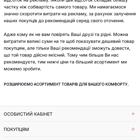
частку ніж собівартість самого товару. Ми намагаємося
значно скоротити витрати на рекламу, за рахунок залучення
наших покупців до рекомендацій серед свого оточення.
Адже кому як не вам повірять Ваші друзі та рідні. Можна
витратити великі суми на те щоб показувати дешевий товар
покупцям, але тільки Ваші рекомендації зможуть довести,
що той товар дійсно якісний. Тому чим більше Ви нас
рекомендуєте, тим нижчі ціни та більший асортимент ми
можемо зробити.
РОЗШИРЮЄМО АСОРТИМЕНТ ТОВАРІВ ДЛЯ ВАШОГО КОМФОРТУ.
ОСОБИСТИЙ КАБІНЕТ
Історія замовлень
ПОКУПЦЯМ
Мої дані
Обране
Оплата та доставка