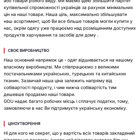
або товари різного виду. Ми маємо ідею збільшити парітет
купівельної спроможності українців за рахунок мінімальних
цін на наші товари. Наша ціль, максимально збільшувати
наш асортимент, щоб Ви все більше товарів могли купити у
нас, окрім одягу уже працюємо над розміщенням доступних
продуктів харчування та засобів для дому .
СВОЄ ВИРОБНИЦТВО
Наш основний напрямок це - одяг відшивається на нашому
власному виробництві. Ми співпрацюємо з великими
постачальниками українських, турецьких та китайських
тканин. Зазвичай наша ціна залежить напряму від
собівартості продукту, і чим нижча собівартість тим
дешевше продаємо наші товари.
GOU надає багато робочих місць і сплачує податки, тому,
замовляючи в нас Ви підтримуєте українську економіку.
ЦІНОУТВОРЕННЯ
Ні для кого не секрет, що у вартість всіх товарів закладений
відсоток на рекламу. Інколи цей відсоток складає більшу