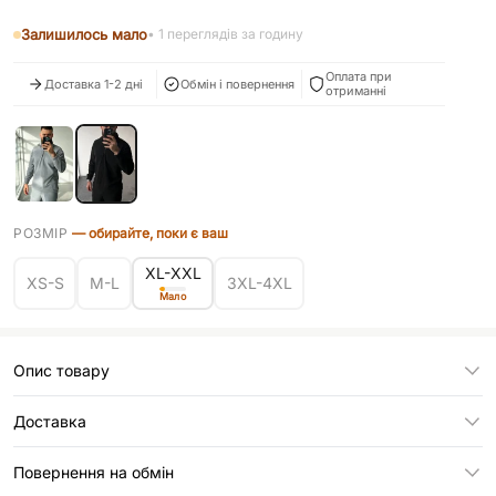
Залишилось мало
•
1
переглядів за годину
Оплата при
Доставка 1-2 дні
Обмін і повернення
отриманні
РОЗМІР
— обирайте, поки є ваш
XL-XXL
XS-S
M-L
3XL-4XL
Мало
Опис товару
Доставка
У відділення Нової Пошти
Повернення на обмін
Кур'єром Нової Пошти на адресу